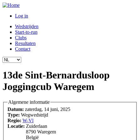
Overslaan en naar de inhoud gaan
Log in
Wedstrijden
Start-to-run
Clubs
Resultaten
Contact
13de Sint-Bernardusloop
Joggingcub Waregem
Algemene informatie
Datum:
zaterdag, 14 juni, 2025
Type:
Wegwedstrijd
Regio:
W-Vl
Locatie:
Zuiderlaan
8790
Waregem
België